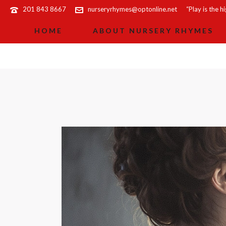
201 843 8667
nurseryrhymes@optonline.net
“Play is the h
HOME
ABOUT NURSERY RHYMES