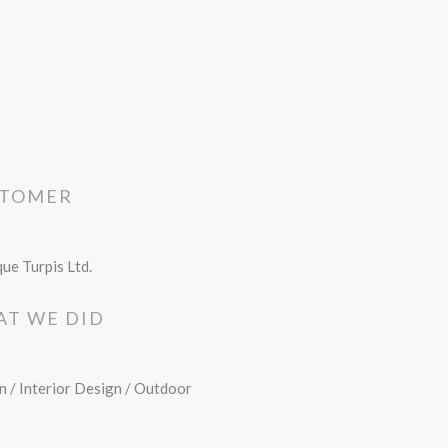
STOMER
que Turpis Ltd.
T WE DID
n / Interior Design / Outdoor