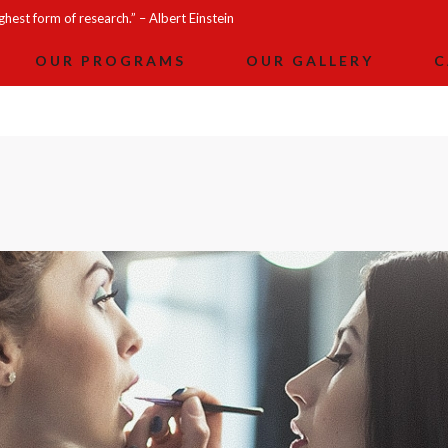
ighest form of research.” – Albert Einstein
OUR PROGRAMS
OUR GALLERY
C